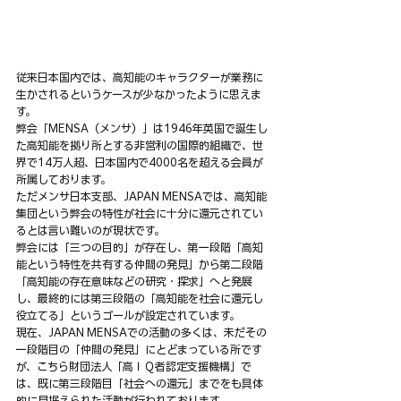
従来日本国内では、高知能のキャラクターが業務に
生かされるというケースが少なかったように思えま
す。
弊会「MENSA（メンサ）」は1946年英国で誕生し
た高知能を拠り所とする非営利の国際的組織で、世
界で14万人超、日本国内で4000名を超える会員が
所属しております。
ただメンサ日本支部、JAPAN MENSAでは、高知能
集団という弊会の特性が社会に十分に還元されてい
るとは言い難いのが現状です。
弊会には「三つの目的」が存在し、第一段階「高知
能という特性を共有する仲間の発見」から第二段階
「高知能の存在意味などの研究・探求」へと発展
し、最終的には第三段階の「高知能を社会に還元し
役立てる」というゴールが設定されています。
現在、JAPAN MENSAでの活動の多くは、未だその
一段階目の「仲間の発見」にとどまっている所です
が、こちら財団法人「高ＩＱ者認定支援機構」で
は、既に第三段階目「社会への還元」までをも具体
的に見据えられた活動が行われております。