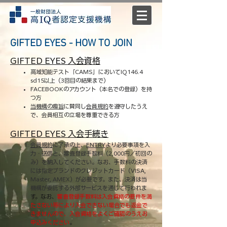
GIFTED EYES - HOW TO JOIN
GIFTED EYES 入会資格
高域知能テスト「CAMS」においてIQ146.4
sd15以上（3回目の結果まで）
FACEBOOKのアカウント（本名での登録）を持
つ方
当機構の趣旨
に賛同し
会員規約
を遵守したうえ
で、会員相互の立場を尊重できる方
GIFTED EYES 入会手続き
会員規約
に了承の上、
ENTRY
より必要事項を入
力・送信と、審査登録手数料（2,000円／初回の
み）を納入してください。なお、手数料の決済
には指定ブランドのクレジットカード（VISA,
Master, AMEX）が必要です。また、決済は当
機構が委託する外部サービスを通じて行われま
す。
なお、
審査登録手数料は入会資格の要件を満
たさない等により入会できない場合でも返金で
きませんので、入会資格をよくご確認のうえお
申込みください
。