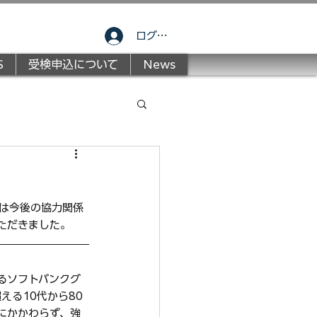
ログイン
S
受検申込について
News
構は今後の協力関係
いただきました。
るソフトバンクグ
える10代から80
にかかわらず、強