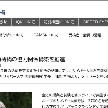
らせ
IQについて
知能検査について
GIFTED EYE
統計分析について
CAMSについて
受検者・会員の活躍
当機構の協力関係構築を推進
日
の今後の活躍を支援する仕組みの整備に向け、サイバー大学と当機
社サイバー大学 代表取締役 学長　川原 洋 様より、メッセージを
全ての授業と試験をオンラインで実施す
ループのサイバー大学では、2700名を超
代の在校生が、バックグラウンドや学歴