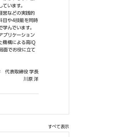
しています。
経営などの実践的
科目や4技能を同時
で学んでいます。
アプリケーション
た機構による高IQ
局面でお役に立て
学　代表取締役 学長
川原 洋
すべて表示