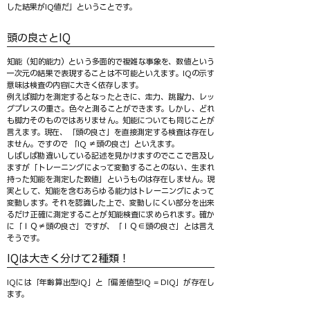
した結果がIQ値だ」ということです。
頭の良さとIQ
知能（知的能力）という多面的で複雑な事象を、数値という
一次元の結果で表現することは不可能といえます。IQの示す
意味は検査の内容に大きく依存します。
例えば脚力を測定するとなったときに、走力、跳躍力、レッ
グプレスの重さ。色々と測ることができます。しかし、どれ
も脚力そのものではありません。知能についても同じことが
言えます。現在、「頭の良さ」を直接測定する検査は存在し
ません。ですので 「IQ ≠頭の良さ」といえます。
しばしば勘違いしている記述を見かけますのでここで言及し
ますが「トレーニングによって変動することのない、生まれ
持った知能を測定した数値」というものは存在しません。現
実として、知能を含むあらゆる能力はトレーニングによって
変動します。それを認識した上で、変動しにくい部分を出来
るだけ正確に測定することが知能検査に求められます。確か
に「ＩＱ≠頭の良さ」ですが、「ＩＱ∈頭の良さ」とは言え
そうです。
IQは大きく分けて2種類！
IQには「年齢算出型IQ」と「偏差値型IQ = DIQ」が存在し
ます。