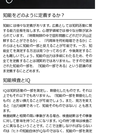
知能をどのように定義するか？
知能には様々な定義があります。広義としては知的活動に関
する能力全般を指します。心理学領域では様々な分類が試み
られています。「時間制限の中で図形問題にどれだけ沢山正
解することができるか」、「円周率を何桁暗唱できるか」こ
れらはともに知能の一部と捉えることが可能です。一方、知
能全てを測定する方法は見つかっておらず、今後測定するこ
とも難しいでしょう。知能の出力は多岐にわたるため、その
全てを定義することは現実的ではありません。ですので測定
された知能の一部を、「知能の一部である」という認識のま
ま定義するにとどめます。
知能検査とIQ
IQは知的活動の一部を測定し、数値化したものです。それ以
上でもそれ以下でもありません。「知能の一部を数値化した
もの」と言い換えることが可能でしょう。また、見方を変え
ると「出力結果であって、知能そのものではない」とも言え
ます。
検査結果と相関の高い事象がある場合、検査結果はその事象
に対して意味を持つことになります。IQの持つ意味は検査ご
とに異なるということです。ここで注意しなければならない
のは「ヒトの知能自体がIQなのではなく、知能の一部を測定