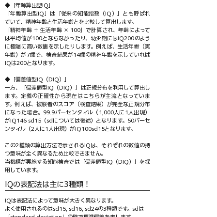
◆「年齢算出型IQ」
「年齢算出型IQ」は「従来の知能指数（IQ）」とも呼ばれ
ていて、精神年齢と生活年齢とを比較して算出します。
「精神年齢 ÷ 生活年齢 × 100」で計算され、年齢によって
は平均値が100とならなかったり、幼少期にはIQ200のよう
に極端に高い数値を示したりします。例えば、生活年齢（実
年齢）が7歳で、検査結果が14歳の精神年齢を示していれば
IQは200となります。
◆「偏差値型IQ（DIQ）」
一方、「偏差値型IQ（DIQ）」は正規分布を利用して算出し
ます。定義の正確性から現在はこちらが主流となっていま
す。例えば、被験者のスコア（検査結果）が完全な正規分布
になった場合。99.9パーセンタイル（1,000人に1人出現）
がIQ146 sd15（sdについては後述）となります。50パーセ
ンタイル（2人に1人出現）がIQ100sd15となります。
この2種類の算出方法で示されるIQは、それぞれの数値の持
つ意味が全く異なるため比較できません。
当機構が実施する知能検査では「偏差値型IQ（DIQ）」を採
用しています。
IQの表記法は主に3種類！
IQは表記法によって意味が大きく異なります。
よく使用されるのはsd15, sd16, sd24の3種類です。sdは
「standard deviation」の略で標準偏差を表します。