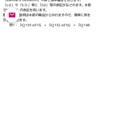
「s.d.」や「S.D.」単に「SD」等の表記がなされます。本節
では「sd」の表記を用います。
標準偏差の説明は本節の趣旨から外れますので、簡単に例を
示しておきます。
例1：「IQ130 sd15」 = 「IQ132 sd16」 = 「IQ148
sd24」これらは全て出現率 約2.3% (1/44)
例2：「IQ145 sd15」 = 「IQ148 sd16」 = 「IQ172
sd24」これらは全て出現率 約0.14% (1/741)
例から分かるように、IQはsdとセットでないと意味を成し
ません。
sd15は最も一般的な表記法です。sd16は使用頻度は低いも
のの使用されることがあります。sd24は数値が大きく出るた
め、メディアやマスコミなどでしばしば使用されます。
当機構が実施する知能検査ではsd15の表記法を採用してい
ます。
レオナルド・ダヴィンチのIQは180!?
IQは検査結果から算出される数値です。ですので、当然です
が検査を受けていない人のIQは算出しようがありません。
しばしば勘違いされているのですが、「IQ〇〇（例えば
IQ150sd15）の人」が初めから存在するのではなく、検査
の結果から算出されたものがIQなのです。「テスト95点の
人」や「偏差値60の人」が初めから存在しないのと同じで
す。ある検査ではIQ150sd15、別の検査ではIQ130sd15と
いうこともあり得ます。検査の目的や内容が異なれば、結果